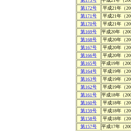
第173号
平成21年（20
第172号
平成21年（2
第171号
平成21年（2
第170号
平成21年（2
第169号
平成20年（20
第168号
平成20年（2
第167号
平成20年（2
第166号
平成20年（2
第165号
平成19年（20
第164号
平成19年（2
第163号
平成19年（2
第162号
平成19年（2
第161号
平成18年（20
第160号
平成18年（2
第159号
平成18年（2
第158号
平成18年（2
第157号
平成17年（20