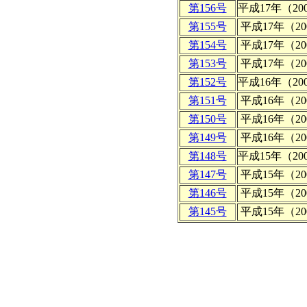
第156号
平成17年（20
第155号
平成17年（2
第154号
平成17年（2
第153号
平成17年（2
第152号
平成16年（20
第151号
平成16年（2
第150号
平成16年（2
第149号
平成16年（2
第148号
平成15年（20
第147号
平成15年（2
第146号
平成15年（2
第145号
平成15年（2